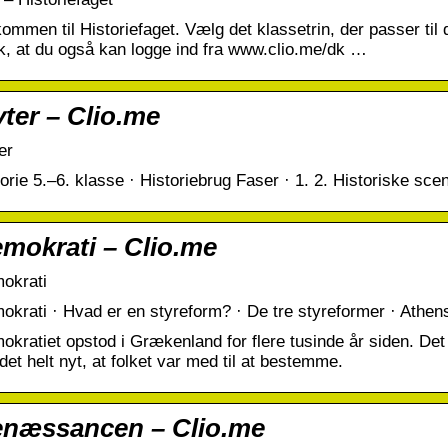
ommen til Historiefaget. Vælg det klassetrin, der passer til 
k, at du også kan logge ind fra www.clio.me/dk …
ter – Clio.me
er
orie 5.–6. klasse · Historiebrug Faser · 1. 2. Historiske scena
mokrati – Clio.me
okrati
okrati · Hvad er en styreform? · De tre styreformer · Athen
okratiet opstod i Grækenland for flere tusinde år siden. De
det helt nyt, at folket var med til at bestemme.
næssancen – Clio.me