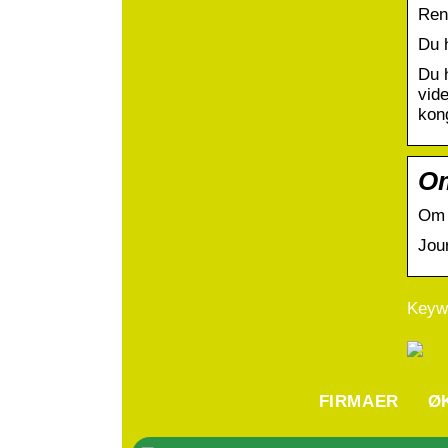
Ren
Du 
Du 
vid
kon
Om
Om 
Jou
Keywo
FIRMAER
Ø
H