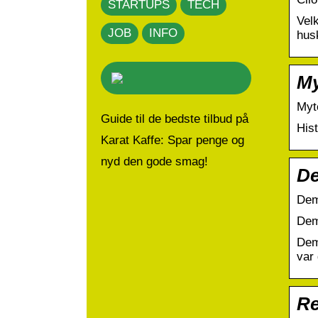
STARTUPS
TECH
Velk
JOB
INFO
hus
My
Myt
Guide til de bedste tilbud på
Hist
Karat Kaffe: Spar penge og
nyd den gode smag!
De
Dem
Dem
Dem
var 
Re