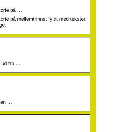
storie på …
storie på mellemtrinnet fyldt med tekster,
ge.
I ud fra …
ten …