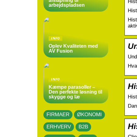
afslapning til
Hist
arbejdspladsen
Hist
Hist
akti
INFO
Un
Oplev Kvaliteten med
AV Fusion
Und
Hvad
INFO
Hi
Kæmpe parasoller –
Den perfekte løsning til
His
skygge og læ
Dan
FIRMAER
ØKONOMI
Hi
ERHVERV
B2B
Clio