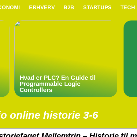
KONOMI
ERHVERV
B2B
STARTUPS
TECH
Hvad er PLC? En Guide til
Programmable Logic
Controllers
io online historie 3-6
storiefaget Mellemtrin – Historie til 