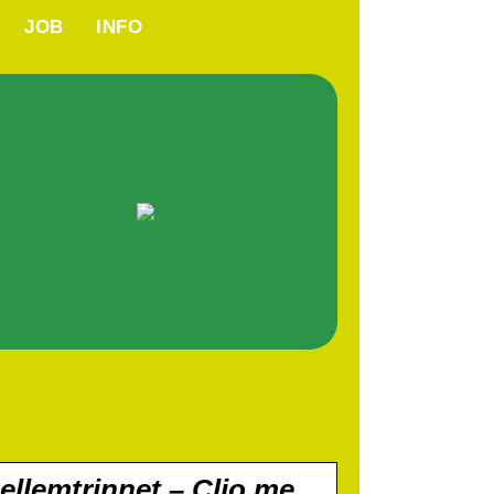
JOB
INFO
mellemtrinnet – Clio.me