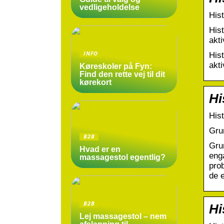
vedligeholdelse
Hist
Hist
akti
INFO
Hist
akti
Køreskoler på Fyn:
Find den rette vej til dit
kørekort
Hi
Hist
Grun
B2B
Gru
Hvad er en
enga
massagestol egentlig?
prob
de 
B2B
Hi
Lej massagestol – nem