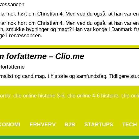
æssancen
har nok hørt om Christian 4. Men ved du også, at han var e
har nok hørt om Christian 4. Men ved du også, at han var en
en, smukke bygninger og magt? Han var konge i Danmark fra 1
ge i renæssancen.
 forfatterne – Clio.me
forfatterne
rnalist og cand.mag. i historie og samfundsfag. Tidligere s
rds: clio online historie 3-6, clio online 4-6 historie, clio on
KONOMI
ERHVERV
B2B
STARTUPS
TECH
vad er PLC? En