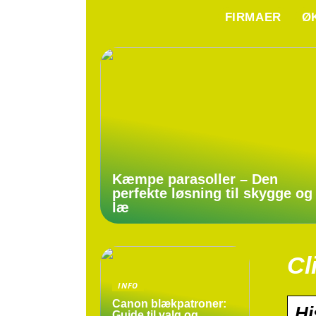
FIRMAER
Ø
Kæmpe parasoller – Den
perfekte løsning til skygge og
læ
Cl
INFO
Canon blækpatroner:
Hi
Guide til valg og