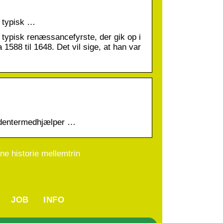
n typisk …
 typisk renæssancefyrste, der gik op i
588 til 1648. Det vil sige, at han var
tudentermedhjælper …
line historie mellemtrin
JOB
INFO