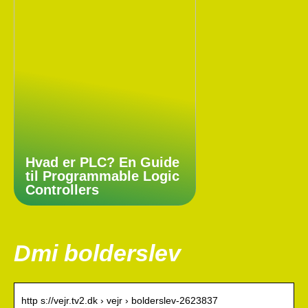
Hvad er PLC? En Guide
til Programmable Logic
Controllers
Dmi bolderslev
http s://vejr.tv2.dk › vejr › bolderslev-2623837