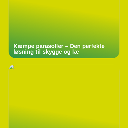
Kæmpe parasoller – Den perfekte
løsning til skygge og læ