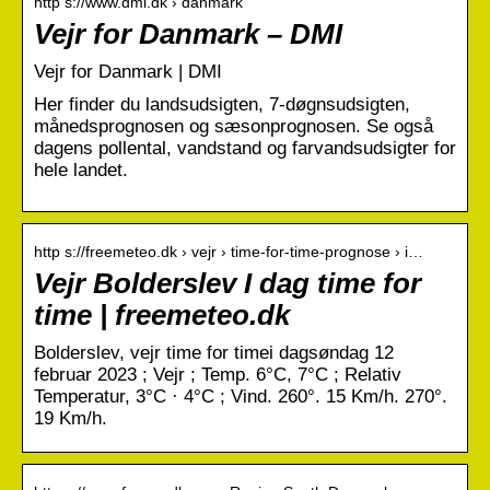
http s://www.dmi.dk › danmark
Vejr for Danmark – DMI
Vejr for Danmark | DMI
Her finder du landsudsigten, 7-døgnsudsigten,
månedsprognosen og sæsonprognosen. Se også
dagens pollental, vandstand og farvandsudsigter for
hele landet.
http s://freemeteo.dk › vejr › time-for-time-prognose › i…
Vejr Bolderslev I dag time for
time | freemeteo.dk
Bolderslev, vejr time for timei dagsøndag 12
februar 2023 ; Vejr ; Temp. 6°C, 7°C ; Relativ
Temperatur, 3°C · 4°C ; Vind. 260°. 15 Km/h. 270°.
19 Km/h.