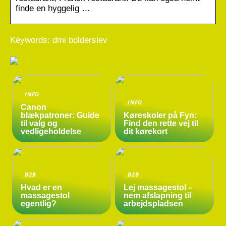
finde en hyggelig …
Keywords: dmi bolderslev
INFO
INFO
Canon
blækpatroner: Guide
Køreskoler på Fyn:
til valg og
Find den rette vej til
vedligeholdelse
dit kørekort
B2B
B2B
Hvad er en
Lej massagestol –
massagestol
nem afslapning til
egentlig?
arbejdspladsen