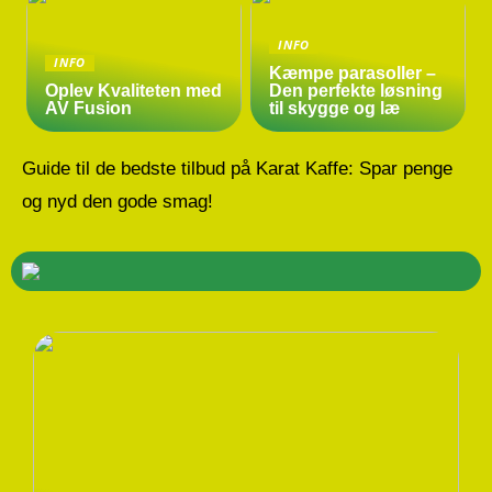
INFO
INFO
Kæmpe parasoller –
Oplev Kvaliteten med
Den perfekte løsning
AV Fusion
til skygge og læ
Guide til de bedste tilbud på Karat Kaffe: Spar penge
og nyd den gode smag!