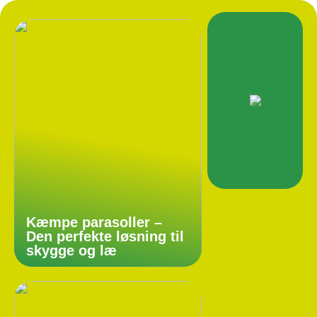
Kæmpe parasoller –
Den perfekte løsning til
skygge og læ