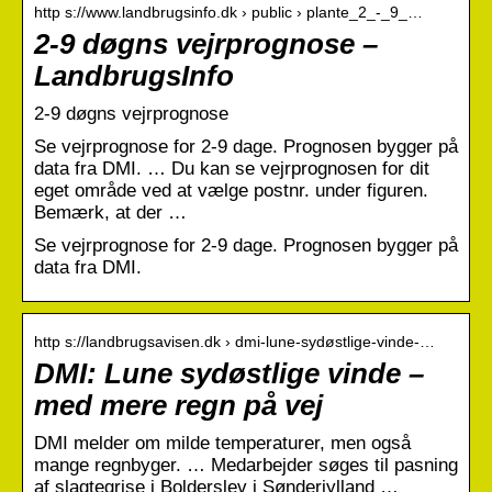
http s://www.landbrugsinfo.dk › public › plante_2_-_9_…
2-9 døgns vejrprognose –
LandbrugsInfo
2-9 døgns vejrprognose
Se vejrprognose for 2-9 dage. Prognosen bygger på
data fra DMI. … Du kan se vejrprognosen for dit
eget område ved at vælge postnr. under figuren.
Bemærk, at der …
Se vejrprognose for 2-9 dage. Prognosen bygger på
data fra DMI.
http s://landbrugsavisen.dk › dmi-lune-sydøstlige-vinde-…
DMI: Lune sydøstlige vinde –
med mere regn på vej
DMI melder om milde temperaturer, men også
mange regnbyger. … Medarbejder søges til pasning
af slagtegrise i Bolderslev i Sønderjylland …