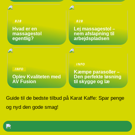
B2B
B2B
Hvad er en
Lej massagestol –
massagestol
nem afslapning til
egentlig?
arbejdspladsen
INFO
INFO
Kæmpe parasoller –
Oplev Kvaliteten med
Den perfekte løsning
AV Fusion
til skygge og læ
Guide til de bedste tilbud på Karat Kaffe: Spar penge
og nyd den gode smag!