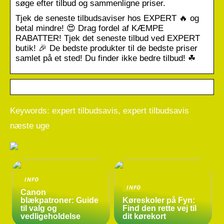
søge efter tilbud og sammenligne priser.
Tjek de seneste tilbudsaviser hos EXPERT 🔥 og
betal mindre! 😍 Drag fordel af KÆMPE
RABATTER! Tjek det seneste tilbud ved EXPERT
butik! 🎉 De bedste produkter til de bedste priser
samlet på et sted! Du finder ikke bedre tilbud! ☘
Keywords: expert tilbudsavis, expert tilbudsavis
næste uge
INFO
INFO
Canon
blækpatroner: Guide
Køreskoler på Fyn:
til valg og
Find den rette vej til
vedligeholdelse
dit kørekort