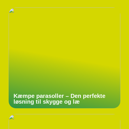
Kæmpe parasoller – Den perfekte
løsning til skygge og læ