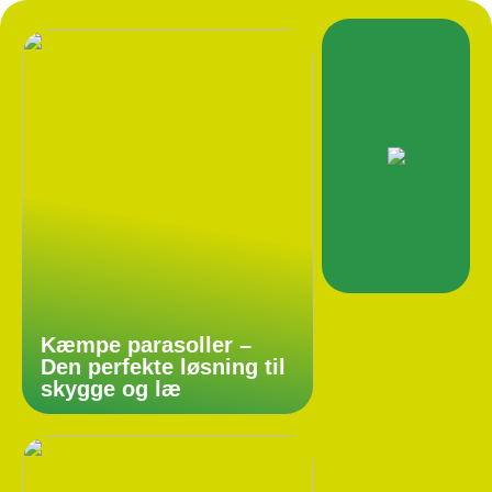
Kæmpe parasoller –
Den perfekte løsning til
skygge og læ