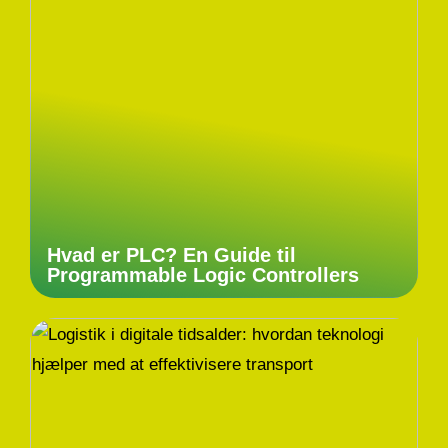
Hvad er PLC? En Guide til
Programmable Logic Controllers