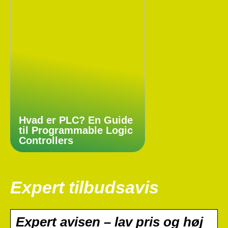
Hvad er PLC? En Guide
til Programmable Logic
Controllers
Expert tilbudsavis
Expert avisen – lav pris og høj