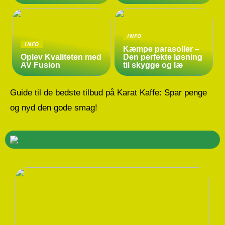
INFO
INFO
Kæmpe parasoller –
Oplev Kvaliteten med
Den perfekte løsning
AV Fusion
til skygge og læ
Guide til de bedste tilbud på Karat Kaffe: Spar penge
og nyd den gode smag!