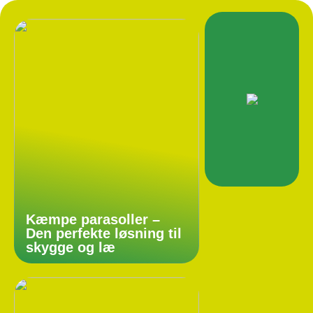
Kæmpe parasoller –
Den perfekte løsning til
skygge og læ