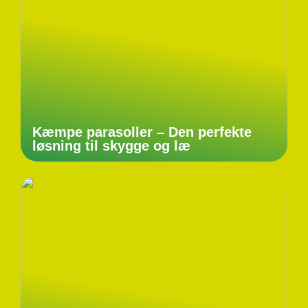
Kæmpe parasoller – Den perfekte
løsning til skygge og læ