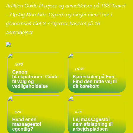
Artiklen Guide til rejser og anmeldelser på TSS Travel
– Opdag Marokko, Cypern og meget mere! har i
gennemsnit fået
3.7
stjerner baseret på
16
anmeldelser
INFO
INFO
Canon
blækpatroner: Guide
Køreskoler på Fyn:
til valg og
Find den rette vej til
vedligeholdelse
dit kørekort
B2B
B2B
Hvad er en
Lej massagestol –
massagestol
nem afslapning til
egentlig?
arbejdspladsen