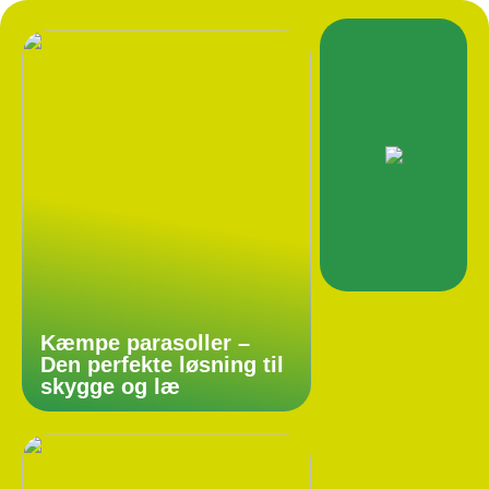
Kæmpe parasoller –
Den perfekte løsning til
skygge og læ