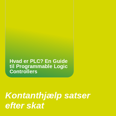
Hvad er PLC? En Guide
til Programmable Logic
Controllers
Kontanthjælp satser
efter skat