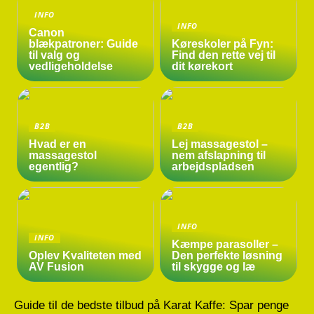
INFO
INFO
Canon
blækpatroner: Guide
Køreskoler på Fyn:
til valg og
Find den rette vej til
vedligeholdelse
dit kørekort
B2B
B2B
Hvad er en
Lej massagestol –
massagestol
nem afslapning til
egentlig?
arbejdspladsen
INFO
INFO
Kæmpe parasoller –
Oplev Kvaliteten med
Den perfekte løsning
AV Fusion
til skygge og læ
Guide til de bedste tilbud på Karat Kaffe: Spar penge