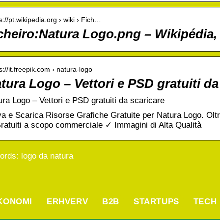
s://pt.wikipedia.org › wiki › Fich…
cheiro:Natura Logo.png – Wikipédia, 
s://it.freepik.com › natura-logo
tura Logo – Vettori e PSD gratuiti da
ra Logo – Vettori e PSD gratuiti da scaricare
a e Scarica Risorse Grafiche Gratuite per Natura Logo. Oltr
ratuiti a scopo commerciale ✓ Immagini di Alta Qualità
rds: logo da natura
KONOMI
ERHVERV
B2B
STARTUPS
TECH
vad er PLC? En