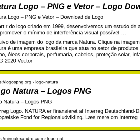
tura Logo – PNG e Vetor – Logo Do
ura Logo – PNG e Vetor – Download de Logo
artir do logo criado em 1999, desenvolvemos um estudo de a
 promover o mínimo de interferência visual possível …
uivo de imagem do logo da marca Natura. Clique na imagem 
ura é uma empresa brasileira que atua no setor de produtos 
o, óleos corporais, perfumaria, cabelos, proteção solar, inf
G 2020 Vector
 s://logospng.org › logo-natura
go Natura – Logos PNG
o Natura – Logos PNG
erreg Logo. NATURA er finansieret af Interreg Deutschland-
opæiske Fond for Regionaludvikling. Læs mere om Interreg
 s://ninoalexandre.com › logo-nat…