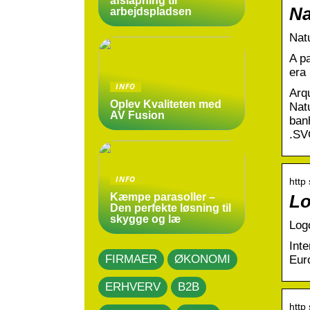
afslapning til
Na
arbejdspladsen
Nat
A p
era
INFO
Arq
Oplev Kvaliteten med
Nat
AV Fusion
banh
.SV
INFO
http
Kæmpe parasoller –
Lo
Den perfekte løsning til
skygge og læ
Log
Int
FIRMAER
ØKONOMI
Eur
ERHVERV
B2B
http