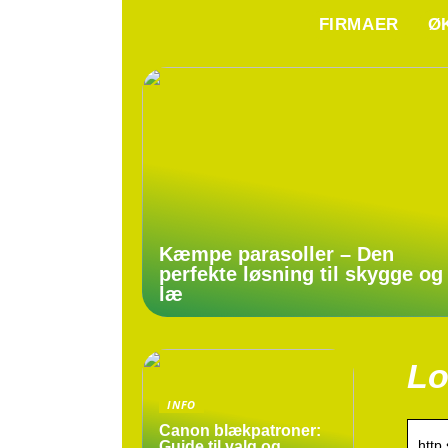
FIRMAER
Ø
Kæmpe parasoller – Den
perfekte løsning til skygge og
læ
Lo
INFO
Canon blækpatroner:
http
Guide til valg og