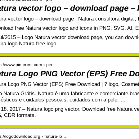
tura vector logo – download page – 
ra vector logo – download page | Natura consultora digital,
nload free Natura vector logo and icons in PNG, SVG, AI, 
jul/2015 – Logo Natura vector download page, you can downlo
ura logo Natura free logo
 s://www.pinterest.com › pin
tura Logo PNG Vector (EPS) Free Do
ura Logo PNG Vector (EPS) Free Download | ? logo, Cosmetic
o Natura Grátis. Natura é uma fabricante e comerciante brasi
ésticos e cuidados pessoais, cuidados com a pele, …
 18, 2017 – Natura logo png vector. Download free Natura v
, CDR formats.
 s://logodownload.org › natura-lo…