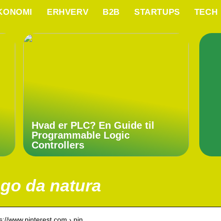
KONOMI
ERHVERV
B2B
STARTUPS
TECH
Hvad er PLC? En Guide til
Programmable Logic
Controllers
go da natura
 s://www.pinterest.com › pin