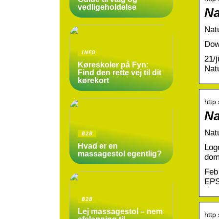
vedligeholdelse
Na
Natu
Dow
INFO
21/
Køreskoler på Fyn:
Nat
Find den rette vej til dit
kørekort
http
Na
Nat
B2B
Hvad er en
Log
massagestol egentlig?
dom
Feb
EPS
B2B
Lej massagestol – nem
http