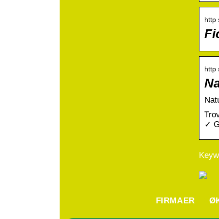
http 
Fi
http 
Na
Natu
Trov
✓ G
Keywo
FIRMAER
Ø
H