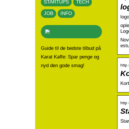
STARTUPS
TECH
lo
JOB
INFO
log
opl
Log
Nov
est
Guide til de bedste tilbud på
Karat Kaffe: Spar penge og
http
nyd den gode smag!
Ko
Kor
http
St
Star