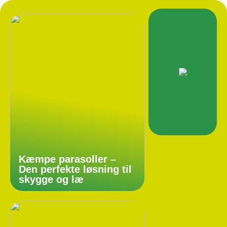
Kæmpe parasoller –
Den perfekte løsning til
skygge og læ