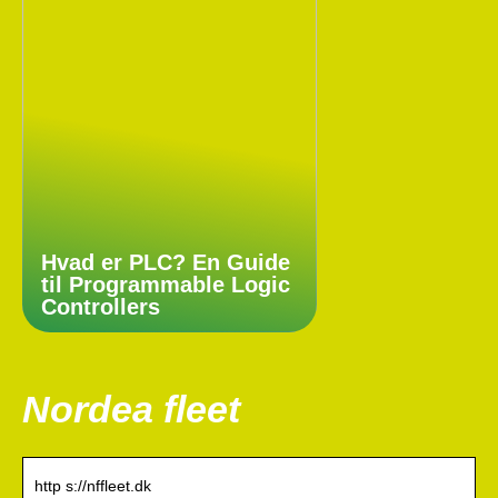
Hvad er PLC? En Guide
til Programmable Logic
Controllers
Nordea fleet
http s://nffleet.dk