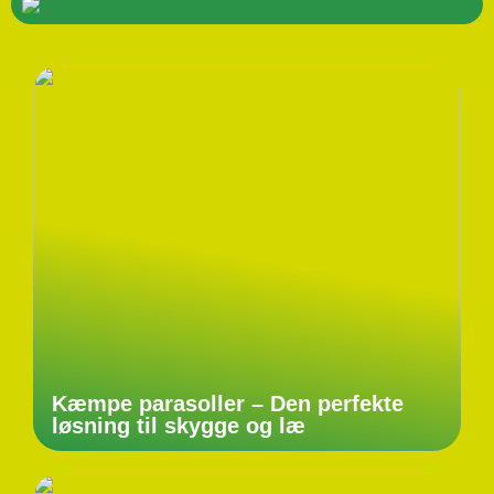
Kæmpe parasoller – Den perfekte
løsning til skygge og læ