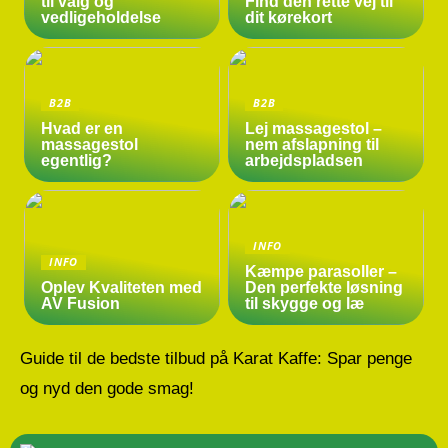
til valg og
Find den rette vej til
vedligeholdelse
dit kørekort
B2B
B2B
Hvad er en
Lej massagestol –
massagestol
nem afslapning til
egentlig?
arbejdspladsen
INFO
INFO
Kæmpe parasoller –
Oplev Kvaliteten med
Den perfekte løsning
AV Fusion
til skygge og læ
Guide til de bedste tilbud på Karat Kaffe: Spar penge
og nyd den gode smag!