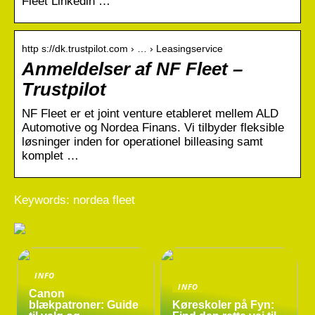
Fleet Linkedin …
http s://dk.trustpilot.com › … › Leasingservice
Anmeldelser af NF Fleet –
Trustpilot
NF Fleet er et joint venture etableret mellem ALD
Automotive og Nordea Finans. Vi tilbyder fleksible
løsninger inden for operationel billeasing samt
komplet …
Keywords: nordea fleet
INFO
INFO
Canon
blækpatroner: Guide
Køreskoler på Fyn: