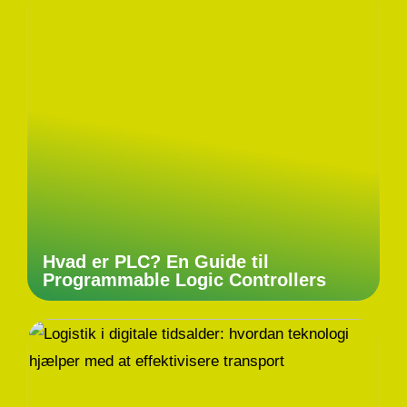
Hvad er PLC? En Guide til
Programmable Logic Controllers