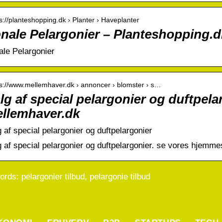
 s://planteshopping.dk › Planter › Haveplanter
nale Pelargonier – Planteshopping.d
ale Pelargonier
 s://www.mellemhaver.dk › annoncer › blomster › s…
lg af special pelargonier og duftpela
llemhaver.dk
 af special pelargonier og duftpelargonier
g af special pelargonier og duftpelargonier. se vores hjemm
rds: pelargonier tilbud, pelargonie tilbud