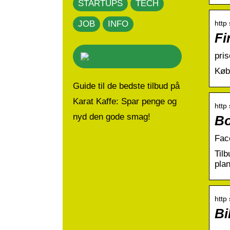
STARTUPS
TECH
http
JOB
INFO
Fi
pris
Køb 
Guide til de bedste tilbud på
Karat Kaffe: Spar penge og
http
nyd den gode smag!
Bo
Fac
Tilb
plan
http
Bi