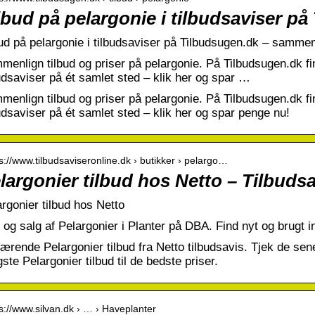
lbud på pelargonie i tilbudsaviser p
ud på pelargonie i tilbudsaviser på Tilbudsugen.dk – sammenl
enlign tilbud og priser på pelargonie. På Tilbudsugen.dk fin
udsaviser på ét samlet sted – klik her og spar …
enlign tilbud og priser på pelargonie. På Tilbudsugen.dk fin
udsaviser på ét samlet sted – klik her og spar penge nu!
 s://www.tilbudsaviseronline.dk › butikker › pelargo…
largonier tilbud hos Netto – Tilbuds
rgonier tilbud hos Netto
og salg af Pelargonier i Planter på DBA. Find nyt og brugt ind
rende Pelargonier tilbud fra Netto tilbudsavis. Tjek de sen
igste Pelargonier tilbud til de bedste priser.
 s://www.silvan.dk › … › Haveplanter