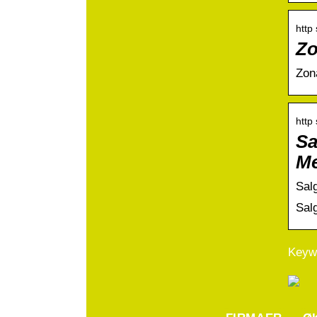
http
Zo
Zon
http
Sa
Me
Salg
Sal
Keywo