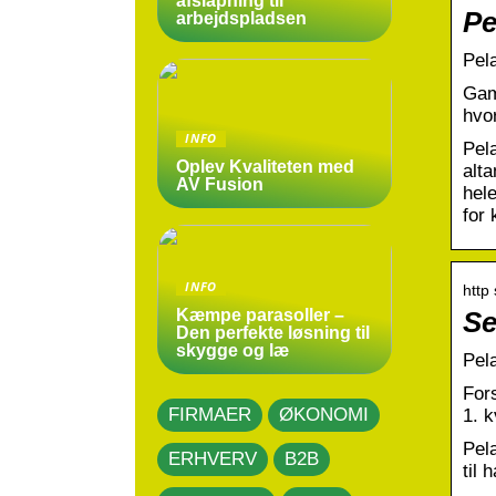
afslapning til
Pe
arbejdspladsen
Pel
Gam
hvor
INFO
Pel
Oplev Kvaliteten med
alta
AV Fusion
hel
for
INFO
http
Kæmpe parasoller –
Se
Den perfekte løsning til
skygge og læ
Pel
For
FIRMAER
ØKONOMI
1. k
Pela
ERHVERV
B2B
til