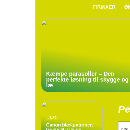
FIRMAER
Ø
Kæmpe parasoller – Den
perfekte løsning til skygge og
læ
Pe
INFO
Canon blækpatroner:
http
Guide til valg og