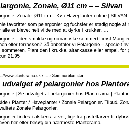
largonie, Zonale, Ø11 cm – – Silvan
argonie, Zonale, Ø11 cm – Køb Haveplanter online | SILVAN
le favoritter som pelargonier og fuchsier er stadig nogle a
 alle er blevet helt vilde med at dyrke i krukker, …
argonie – den smukke og romantiske sommerblomst Mangler 
nen eller terrassen? Så anbefaler vi Pelargonie – specielt 
e sommeren. Plant den i krukke, altankasse eller ampel, for
 kun 21,95
 s://www.plantorama.dk › … › Sommerblomster
 udvalget af pelargonier hos Planto
argonie | Se udvalget af pelargonier hos Plantorama | Plant
side / Planter / Haveplanter / Zonale Pelargonier. Tilbud. Z
valitets Zonale Pelargonier.
rgonier findes i alskens farver, lige fra pastelfarver til dyb
 haven her eller besøg din nærmeste Plantorama.