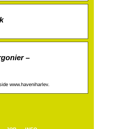
k
rgonier –
eside www.haveniharlev.