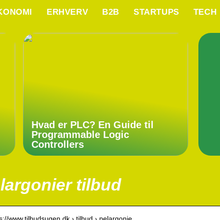
KONOMI
ERHVERV
B2B
STARTUPS
TECH
Hvad er PLC? En Guide til
Programmable Logic
Controllers
largonier tilbud
 s://www.tilbudsugen.dk › tilbud › pelargonie