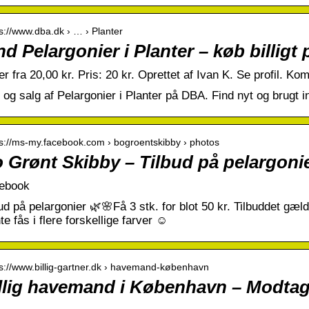
 s://www.dba.dk › … › Planter
nd Pelargonier i Planter – køb billig
er fra 20,00 kr. Pris: 20 kr. Oprettet af Ivan K. Se profil. K
og salg af Pelargonier i Planter på DBA. Find nyt og brugt in
 s://ms-my.facebook.com › bogroentskibby › photos
 Grønt Skibby – Tilbud på pelargonie
ebook
ud på pelargonier 🌿🌸Få 3 stk. for blot 50 kr. Tilbuddet gæl
te fås i flere forskellige farver ☺️
 s://www.billig-gartner.dk › havemand-københavn
llig havemand i København – Modtag 