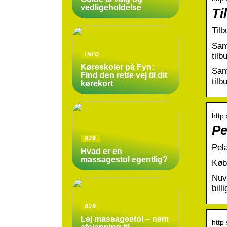
vedligeholdelse
Ti
Tilb
Samm
INFO
tilb
Køreskoler på Fyn:
Samm
Find den rette vej til dit
tilb
kørekort
http
Pe
B2B
Pela
Hvad er en
massagestol egentlig?
Køb 
Nuvæ
bill
B2B
Lej massagestol – nem
http