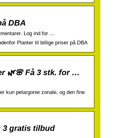
t på DBA
ommentarer. Log ind for …
denfor Planter til billige priser på DBA
r 🌿🌸 Få 3 stk. for …
der kun pelargonie zonale, og den fine
3 gratis tilbud