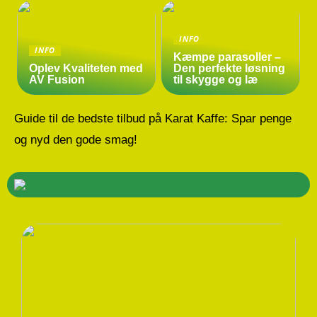
INFO
INFO
Kæmpe parasoller –
Oplev Kvaliteten med
Den perfekte løsning
AV Fusion
til skygge og læ
Guide til de bedste tilbud på Karat Kaffe: Spar penge
og nyd den gode smag!