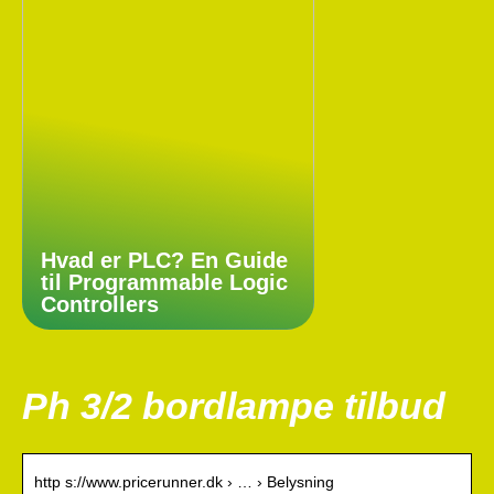
Hvad er PLC? En Guide
til Programmable Logic
Controllers
Ph 3/2 bordlampe tilbud
http s://www.pricerunner.dk › … › Belysning