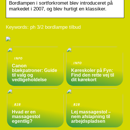
Bordlampen i sortforkromet blev introduceret på
markedet i 2007, og blev hurtigt en klassiker.
Keywords: ph 3/2 bordlampe tilbud
INFO
INFO
Canon
blækpatroner: Guide
Køreskoler på Fyn:
til valg og
Find den rette vej til
vedligeholdelse
dit kørekort
B2B
B2B
Hvad er en
Lej massagestol –
massagestol
nem afslapning til
egentlig?
arbejdspladsen