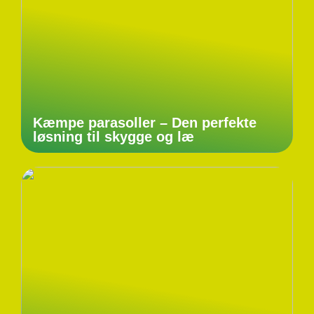
Kæmpe parasoller – Den perfekte
løsning til skygge og læ