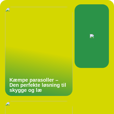
Kæmpe parasoller –
Den perfekte løsning til
skygge og læ