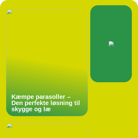
Kæmpe parasoller –
Den perfekte løsning til
skygge og læ