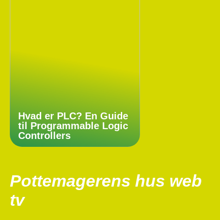
Hvad er PLC? En Guide
til Programmable Logic
Controllers
Pottemagerens hus web
tv