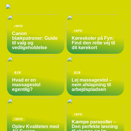
INFO
INFO
Canon
blækpatroner: Guide
Køreskoler på Fyn:
til valg og
Find den rette vej til
vedligeholdelse
dit kørekort
B2B
B2B
Hvad er en
Lej massagestol –
massagestol
nem afslapning til
egentlig?
arbejdspladsen
INFO
INFO
Kæmpe parasoller –
Oplev Kvaliteten med
Den perfekte løsning