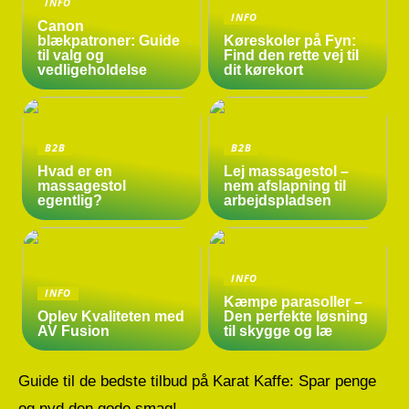
INFO
INFO
Canon
blækpatroner: Guide
Køreskoler på Fyn:
til valg og
Find den rette vej til
vedligeholdelse
dit kørekort
B2B
B2B
Hvad er en
Lej massagestol –
massagestol
nem afslapning til
egentlig?
arbejdspladsen
INFO
INFO
Kæmpe parasoller –
Oplev Kvaliteten med
Den perfekte løsning
AV Fusion
til skygge og læ
Guide til de bedste tilbud på Karat Kaffe: Spar penge
og nyd den gode smag!