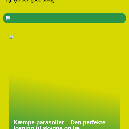
Kæmpe parasoller – Den perfekte
løsning til skygge og læ