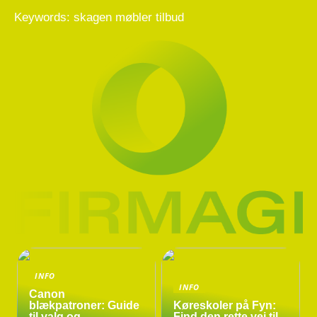
Keywords: skagen møbler tilbud
INFO
INFO
Canon
blækpatroner: Guide
Køreskoler på Fyn:
til valg og
Find den rette vej til