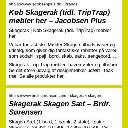
http s://www.jacobsenplus.dk › Brands
Køb Skagerak (tidl. TripTrap)
møbler her – Jacobsen Plus
Skagerak | Køb Skagerak (tidl. TripTrap) møbler
her
Vi har fantastiske Møblér Skagen tilbudsaviser og
udsalg, som giver dig fantastiske rabatter på varer
som södahl, spejl, bord, skab, saks, sengebord, …
Skagerak Trip Trap møbler, havemøbler og tilbehør.
Se det store udvalg af designmøbler udført i teak
træ. Se alle produkter her.
http s://www.brdr-sorensen.com › skagerak-skagen
Skagerak Skagen Sæt – Brdr.
Sørensen
Skagen Sæt (1 bord, 1 bænk, 2 stole), teak ·
Skagerak. 28.430,00 DKK. 17.895,00 DKK. Vis