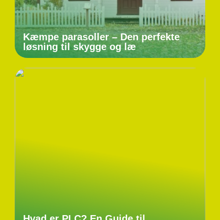
Kæmpe parasoller – Den perfekte
løsning til skygge og læ
Hvad er PLC? En Guide til