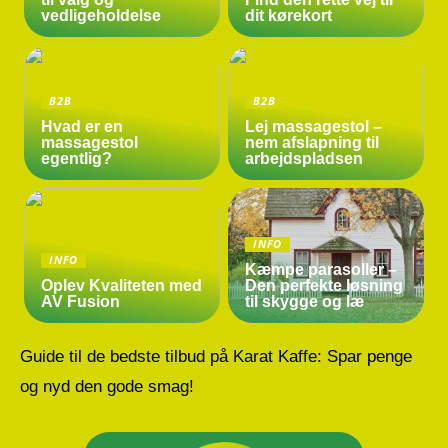
vedligeholdelse
dit kørekort
B2B
B2B
Hvad er en
Lej massagestol –
massagestol
nem afslapning til
egentlig?
arbejdspladsen
INFO
INFO
Kæmpe parasoller –
Oplev Kvaliteten med
Den perfekte løsning
AV Fusion
til skygge og læ
Guide til de bedste tilbud på Karat Kaffe: Spar penge
og nyd den gode smag!