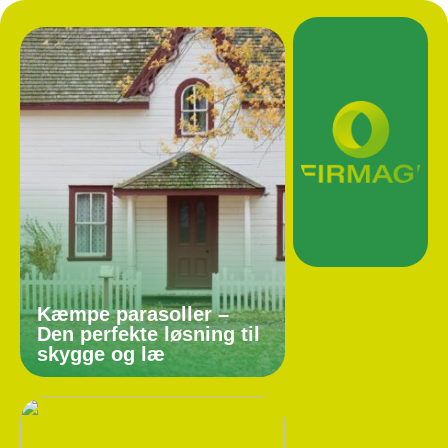
Kæmpe parasoller –
Den perfekte løsning til
skygge og læ