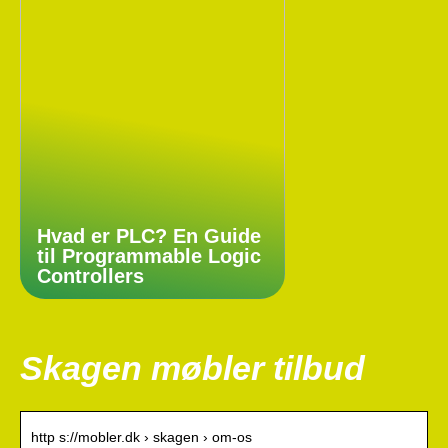
Hvad er PLC? En Guide
til Programmable Logic
Controllers
Skagen møbler tilbud
http s://mobler.dk › skagen › om-os