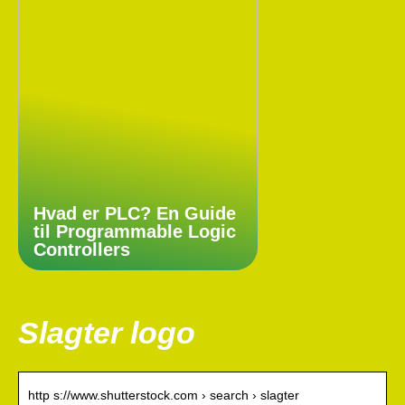
Hvad er PLC? En Guide
til Programmable Logic
Controllers
Slagter logo
http s://www.shutterstock.com › search › slagter