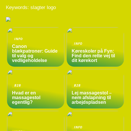
Keywords: slagter logo
INFO
INFO
Canon
blækpatroner: Guide
Køreskoler på Fyn:
til valg og
Find den rette vej til
vedligeholdelse
dit kørekort
B2B
B2B
Hvad er en
Lej massagestol –
massagestol
nem afslapning til
egentlig?
arbejdspladsen
INFO