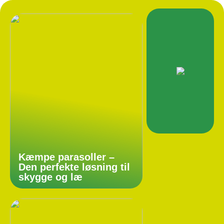
Kæmpe parasoller –
Den perfekte løsning til
skygge og læ