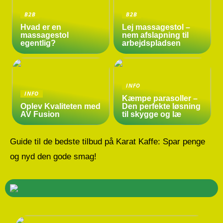
B2B
B2B
Hvad er en
Lej massagestol –
massagestol
nem afslapning til
egentlig?
arbejdspladsen
INFO
INFO
Kæmpe parasoller –
Oplev Kvaliteten med
Den perfekte løsning
AV Fusion
til skygge og læ
Guide til de bedste tilbud på Karat Kaffe: Spar penge
og nyd den gode smag!