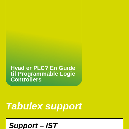
Hvad er PLC? En Guide
til Programmable Logic
Controllers
Tabulex support
Support – IST