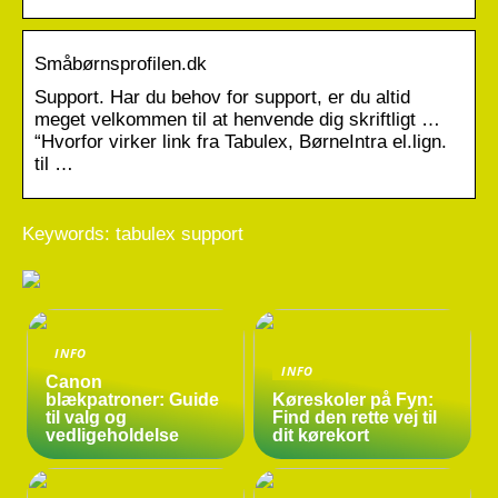
Småbørnsprofilen.dk
Support. Har du behov for support, er du altid
meget velkommen til at henvende dig skriftligt …
“Hvorfor virker link fra Tabulex, BørneIntra el.lign.
til …
Keywords: tabulex support
INFO
INFO
Canon
blækpatroner: Guide
Køreskoler på Fyn:
til valg og
Find den rette vej til
vedligeholdelse
dit kørekort