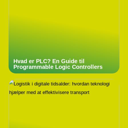
Hvad er PLC? En Guide til
Programmable Logic Controllers