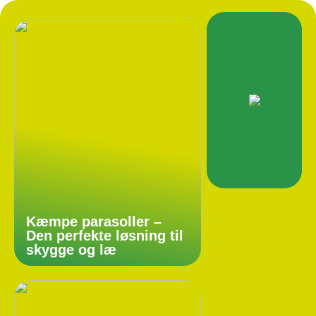
Kæmpe parasoller –
Den perfekte løsning til
skygge og læ