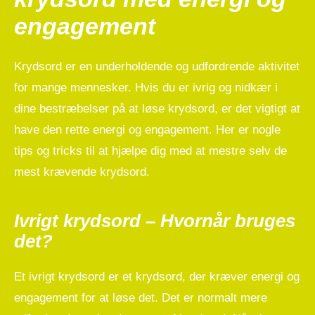
engagement
Krydsord er en underholdende og udfordrende aktivitet
for mange mennesker. Hvis du er ivrig og nidkær i
dine bestræbelser på at løse krydsord, er det vigtigt at
have den rette energi og engagement. Her er nogle
tips og tricks til at hjælpe dig med at mestre selv de
mest krævende krydsord.
Ivrigt krydsord – Hvornår bruges
det?
Et ivrigt krydsord er et krydsord, der kræver energi og
engagement for at løse det. Det er normalt mere