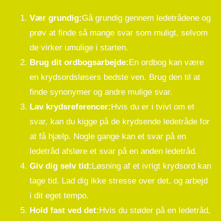
Vær grundig:
Gå grundig gennem ledetrådene og
prøv at finde så mange svar som muligt, selvom
de virker umulige i starten.
Brug dit ordbogsarbejde:
En ordbog kan være
en krydsordsløsers bedste ven. Brug den til at
finde synonymer og andre mulige svar.
Lav krydsreferencer:
Hvis du er i tvivl om et
svar, kan du kigge på de krydsende ledetråde for
at få hjælp. Nogle gange kan et svar på en
ledetråd afsløre et svar på en anden ledetråd.
Giv dig selv tid:
Løsning af et ivrigt krydsord kan
tage tid. Lad dig ikke stresse over det, og arbejd
i dit eget tempo.
Hold fast ved det:
Hvis du støder på en ledetråd,