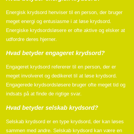
Energisk krydsord henviser til en person, der bruger
meget energi og entusiasme i at løse krydsord.
Energiske krydsordsløsere er ofte aktive og elsker at
udfordre deres hjerner.
Hvad betyder engageret krydsord?
Engageret krydsord refererer til en person, der er
meget involveret og dedikeret til at løse krydsord.
Engagerede krydsordsløsere bruger ofte meget tid og
indsats på at finde de rigtige svar.
Hvad betyder selskab krydsord?
Selskab krydsord er en type krydsord, der kan løses
sammen med andre. Selskab krydsord kan være en