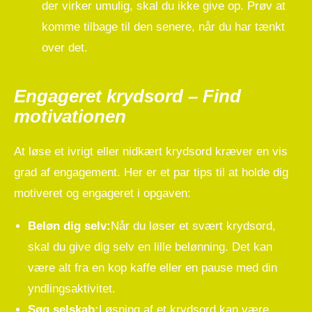
der virker umulig, skal du ikke give op. Prøv at
komme tilbage til den senere, når du har tænkt
over det.
Engageret krydsord – Find
motivationen
At løse et ivrigt eller nidkært krydsord kræver en vis
grad af engagement. Her er et par tips til at holde dig
motiveret og engageret i opgaven:
Beløn dig selv:
Når du løser et svært krydsord,
skal du give dig selv en lille belønning. Det kan
være alt fra en kop kaffe eller en pause med din
yndlingsaktivitet.
Søg selskab:
Løsning af et krydsord kan være