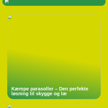
Kæmpe parasoller – Den perfekte
løsning til skygge og læ