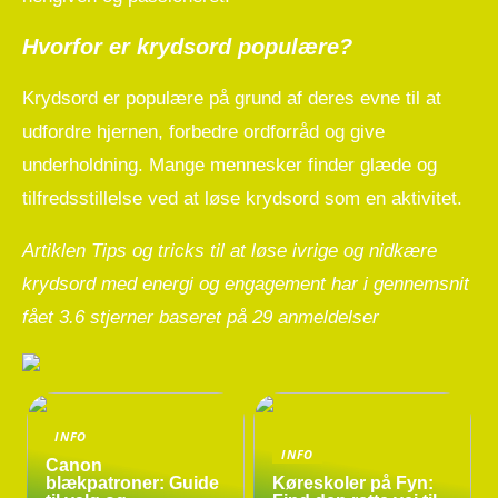
Hvorfor er krydsord populære?
Krydsord er populære på grund af deres evne til at
udfordre hjernen, forbedre ordforråd og give
underholdning. Mange mennesker finder glæde og
tilfredsstillelse ved at løse krydsord som en aktivitet.
Artiklen Tips og tricks til at løse ivrige og nidkære
krydsord med energi og engagement har i gennemsnit
fået
3.6
stjerner baseret på
29
anmeldelser
INFO
INFO
Canon
blækpatroner: Guide
Køreskoler på Fyn: