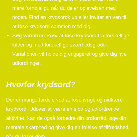
mere fornøjeligt, når du deler oplevelsen med
nogen. Find en krydsordklub eller inviter en ven til
at løse krydsord sammen med dig.
Søg variation:
Prøv at løse krydsord fra forskellige
kilder og med forskellige sværhedsgrader.
Variationen vil holde dig engageret og give dig nye
udfordringer.
Hvorfor krydsord?
Der er mange fordele ved at løse ivrige og nidkære
krydsord. Udover at være en sjov og udfordrende
aktivitet, kan de også forbedre din ordforråd, øge din
mentale skarphed og give dig en følelse af tilfredshed,
når du løser dem.